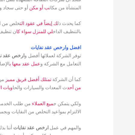
المنشأة من مكات
ب أو مكن
أو حتى سجاد و
كما يحدث ذل
ك إيضاً في عقود الت
خلص من الن
بالتنظيف الداخ
لي للمنزل سواء كا
ن تنظيف 
افضل وارخص عقد نفايات
توفر الشركة لعملائها أفضل و
ارخص عقد نف
التعامل مع الشركة و
عمل عقد معها ب
الإضا
كما أن الشركة
تمتلك أفضل فريق مميز
من 
من أحد
ث المعدات والسيارات والحا
ويات ا
ولكي يتمكن ج
ميع العملاء
من طلب الخدمة م
الالتزام بمواعيد التخلص من النفايات وبجم
والمهم في عمل
ارخص عقد نفايات
أننا بذ