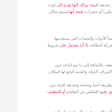
صديقة للب
يئة؛ وذلك لأنها تؤدي إلى
تلوث
بكتريا أو حشرات
، فنجد أنها ت
سمح بتكاثر
اً الأدوات والمعدات التي تستخدمها
ة النظافة، إلا
أنه يشتمل على
شروط
، بالإضافة إلى ما يتم اتباعه حين
شراف الدولة والبلدية التابع لها المكان.
بطريقة آمنة وصحية وصديقة للبيئة دون
ق عل
يها للتخلص من النفا
يات أو للتنظيف
نشأة وذلك من حيث كل ما تشتمل عليه