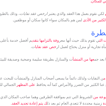
ي للمكان.
لكي نقوم بعمل هذا العقد والذي يعتبر
ارخص عقد نفايات
، وذلك بالطب
لكثير من الأذى
لمن هم بالمكان سواء كانوا سكان أو موظفين.
طرة
الت
ي تقوم بذلك حيث أنها معر
وفة بالتزامها بتقدي
م أفضل خدمة بأعلى 
أة تجارية أو منزل يحتاج لعمل ار
خص عقد نفايا
ت.
 بعد جم
عها من المنشآ
ت والمنازل بطريقة سليمة وصحية وصديقة للبيئة 
م
ن النفايات ولذلك دائماً ما يسعى أصحاب المنازل والمنشآت للبحث عن
عنا الكثير من الضرر والأمراض كما أنه يحافظ
على المظهر
الجمالي لل
عة من
الشروط التي تتم بموافقة الطرفين وهما صاحب المكان الذي يحت
ة
زمنية محددة لا تتعدى العام ثم بعد ذل
ك يتم إعادة تجديد العقد.