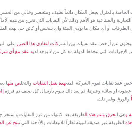
ات الخاصة بالمنزل يجعل المكان دائماً نظيف ومتحضر وخالي من الحشر
لتجارية والصناعية هو الأهم وذلك لأن النفايات التي تخرج من هذه الأماك
الطرقات أو أي مكان ما يؤذي البيئة واي شخص أو كائن حي بهذه المن
يبحثون عن أرخص عقد نفايات بين الشر
كات لتفادي هذا الضرر
على البي
إجراءات التي تتخذها الدولة مع كل من لا يوجد لدي
ه عقد مع أي شرك
خص عقد نفايات
تقوم الشركة المتع
هدة بنقل النفايات
والتخل
ص منه
ا بع
 عضوية او سائلة وغيرها، ثم بعد ذلك تقوم بأرسال كل صنف تم فرزه
إل
والورق وغير ذلك.
ة و
هي ال
حرق وتتم هذه ال
طريقة بعد الانتهاء من فرز النفايات واستخراج 
هذه
الطريقة غير صديقة للبيئة نظراً للانبعاثات والأدخنة التي ت
نتج عن ال