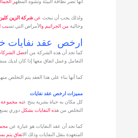
أنها تضر نظافة البيئة وتشوه المظه
ر الجمال
ولذلك يجب أن نبحث
عن
شركة الزين كلين
وخالية
من الجراثيم وا
لأمراض التي تس
بب ا
ارخص عقد نفايات خ
كما نجد أن هذه الشركة من أف
ضل الشركات 
التعامل وعمل اتفاق معها إذا كان لديك منش
كما أنها بناء على هذا العقد يتم التخلص منها
مميزات ارخص عقد نفايات
كل مكان به حياة بشرية ينتج ع
نه مجموعة 
التخلص من ه
ذه النفايات بشكل
دوري يمنع 
كما نجد أن عقد النفايات هو عبارة عن
مجمو
المتعهدة بنقل النفايات وذلك الا
تفاق يتم بمد