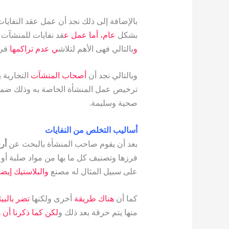
بالإضافة إلى ذلك نجد أن عمل عقد النفاي
بشكل
عام، أما عمل ع
قد نفايات للمنشآت ا
و
بالتالي فهى الأهم لتلاش
ي عدم تراكمها
في 
وبالتالي نجد أن
أصحاب المنشآت
التجارية 
ترخيص عمل المنشأة الخاصة به وذلك ضمن ال
صحية وسليمة.
أساليب التخلص من النفايات
بعد أن يقوم صاحب المنشأة بالبحث عن
أر
فرزها وتصنيف كل ما بها من مواد صلبة أو
على سبيل المثال له مصنع
والبلاستيك إيضاً
كما أن
هناك طريقة
أخرى ولكنها
تضر بالبيئ
منها يتم حرقة بعد ذلك و
لكن كما ذكرنا أن 