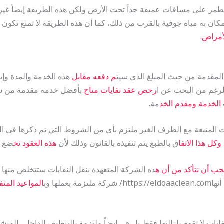
لطمر على مسافات عميقة جداً تحت الأرض ولكن هذه الطريقة إيضاً غير 
مكان به مياه جوفية بالقرب من ذلك، كما أن هذه الطريقة لا تمنع تكون 
مراض.
المقدمة من حيث المبلغ الذي سيت
م دفعه مقابل
هذه الخدمة والمدة وإيض
الرغم من البحث عن ا
رخص عقد نفايات متاح
بأفضل خدمة مقدمة من شرك
الخدمة ومقدم الخد
مة.
المتبعة مع الطرف الغير ملتزم بأي من الشروط التي تم ذكرها في العقد
وكل هذا الاتفا
ق بالطبع يتم تنفيذه بالقانون وذلك لأن
هذه العقود تخ
ضع لأ
ب أن نتأكد من أن ه
ذه الشركة المتعهدة بنقل النفايات ستتخلص منها 
أنهاhttps://eldoaaclean.com/ شركة ملتزمة بعملها وب
المواعيد المتف
ايات لا تقوم بإزالتها فقط بل هي إيضاً ملتزمة بالتنظيف الداخلي للم