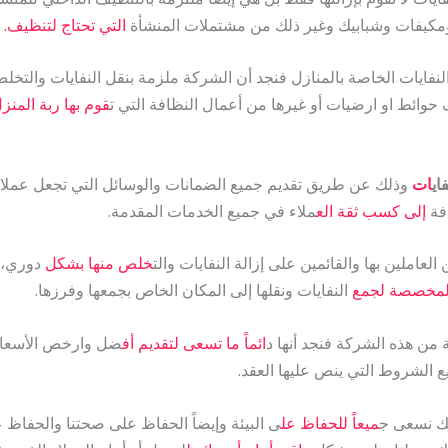
مكيفات وشبابيك وغير ذلك من مشتملات المنشأة
التي تحتاج لتنظيف.
فايات الخاصة بالمنازل فنجد أن الشركة ملزمة بنقل النفايات والتخلص
حوائط او ارضيات أو غيرها من أعمال النظافة التي ت
قوم بها ربة المنز
اي
ات
وذلك عن طريق تقديم جميع الضمانات والوسائل التي تجعل عملائه
فة
إلى كسب ثقة الع
ملاء في جميع الخدمات المقدمة.
العاملين بها والقائمين على إزالة النفايات والت
خلص منها بشكل
دوري، ب
لمخصصة لجمع
النفايات ونقلها إلى المكان الخاص بجمعها وفرزها.
ن هذه الشركة فنجد أنها د
ائماً ما تسعى لتقديم أف
ضل وارخص الأسعار 
يع الشروط التي ينص عليها العقد.
لك نسعى ج
ميعاً للحفاظ عل
ى البيئة وإيضاً الحفاظ على صحتنا والحفاظ 