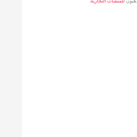
هبون ل
لمنشآت التجارية.