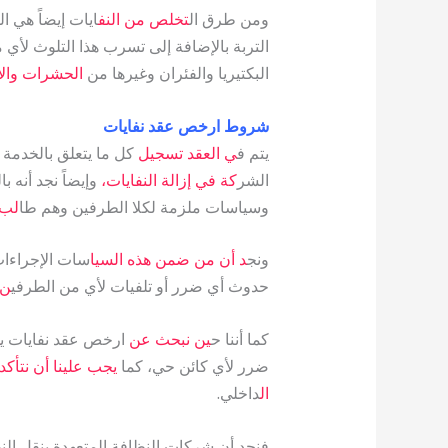
ومن طرق ال
تخلص من النف
ايات إيضاً هي ا
التربة بالإضافة إلى تسرب هذا التلوث لأي 
البكتيريا والفئران وغيرها من
الحشرات والأ
شروط ارخص عقد نفايات
يتم ف
ي العقد تسجيل
كل ما يتعلق بالخدمة 
الشر
كة في إزالة النفايات،
وإيضاً نجد أنه ب
وسياسات ملزمة لكلا الطرفين وهم طا
لب 
ونج
د أن من ضمن هذه السيا
سات الإجراءات 
حدوث أي ضرر أو تلفيات لأي من الطرفي
ن 
كما أننا ح
ين نبحث عن
ارخص عقد نفايات ي
ج
ضرر لأي كائن حي، كما
يجب علينا أن نتأكد
ال
داخلي.
فنجد أن شركات النظافة المتعهدة بنقل النف