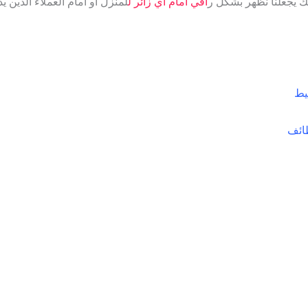
ك يجعلنا نظهر بشكل ر
اقي أمام أي زائر ل
لمنزل أو أمام العملاء الذين يذ
يط
طائف