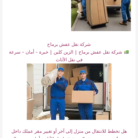
شركة نقل عفش برماح
شركة نقل عفش برماح | الزين كلين | خبرة – أمان – سرعة
في نقل الأثاث
هل تخطط للانتقال من منزل إلى آخر أو تغيير مقر عملك داخل