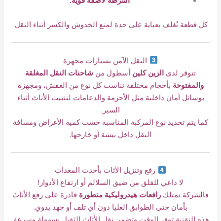
أشرطة لاصقة قوية.
كل قطعة تُغلف بعناية على حدة لمنع الخدوش والكسر أثناء النقل.
النقل الآمن بسيارات مجهزة
تتوفر لدى
الزين كلين
أسطول من
شاحنات النقل المغلقة
والمفتوحة
بأحجام مختلفة تناسب كل نوع من العفش، ومجهزة
بوسائل أمان داخلية مثل الأحزمة والدعامات لتثبيت الأثاث أثناء
السير.
كما يتم تحديد نوع المركبة المناسبة حسب كمية الأغراض ومسافة
النقل داخل بيشة أو خارجها.
رفع وتنزيل الأثاث بأحدث المعدات
لا داعي للقلق من ضيق السلالم أو ارتفاع الأدوار!
فالشركة تمتلك
رافعات هيدروليكية متطورة
قادرة على رفع الأثاث
بأمان حتى الطوابق العليا دون أي تلف أو جهد يدوي.
هذه التقنية توفر الوقت وتضمن نقل الأثاث الثقيل بسهولة وسرعة.