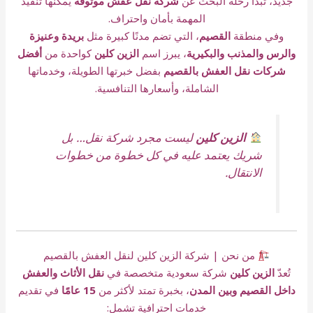
جديد، تبدأ رحلة البحث عن
شركة نقل عفش موثوقة
يمكنها تنفيذ
المهمة بأمان واحتراف.
وفي منطقة
القصيم
، التي تضم مدنًا كبيرة مثل
بريدة وعنيزة
والرس والمذنب والبكيرية
، يبرز اسم
الزين كلين
كواحدة من
أفضل
شركات نقل العفش بالقصيم
بفضل خبرتها الطويلة، وخدماتها
الشاملة، وأسعارها التنافسية.
الزين كلين
ليست مجرد شركة نقل… بل
شريك يعتمد عليه في كل خطوة من خطوات
الانتقال.
من نحن | شركة الزين كلين لنقل العفش بالقصيم
تُعدّ
الزين كلين
شركة سعودية متخصصة في
نقل الأثاث والعفش
داخل القصيم وبين المدن
، بخبرة تمتد لأكثر من
15 عامًا
في تقديم
خدمات احترافية تشمل: