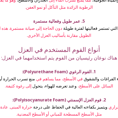
لمياه الجوفية،
مما يمنع تسرب الماء إلى
الجدران والأسطح،
وهو ما يق
الرطوبة الزائدة مثل التآكل أو نمو العفن.
5. عمر طويل وفعالية مستمرة
التي تستمر فعاليتها لفترة طويلة
دون الحاجة إلى صيانة مستمرة. هذه الخ
الطويل مقارنة بأساليب العزل الأخرى.
أنواع الفوم المستخدم في العزل
هناك نوعان رئيسيان من الفوم يتم استخدامهما في العزل:
1. الفوم الرغوي (Polyurethane Foam):
الفراغات والشقوق
في الأسطح، مما يساهم في
منع تسرب الحرارة أو 
السائل على الأسطح،
وعند تعرضه للهواء، يتحول
إلى رغوة كثيفة.
2. فوم العزل الإسمنتي (Polyisocyanurate Foam):
حراري
ويتميز بكفاءته العالية في الحفاظ على درجة
حرارة المبنى. عادة 
مثل الأسطح المسطحة للمباني أو الأسطح المعدنية.