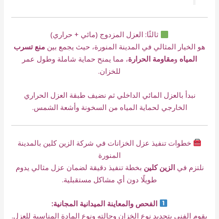
ثالثًا: العزل المزدوج (مائي + حراري)
هو الخيار المثالي في المدينة المنورة، حيث يجمع بين
منع تسرب
المياه
و
مقاومة الحرارة
، مما يمنح حماية شاملة وطول عمر
للخزان.
نبدأ بالعزل المائي الداخلي ثم نضيف طبقة العزل الحراري
الخارجي لحماية المياه من السخونة وأشعة الشمس.
خطوات تنفيذ عزل الخزانات في شركة الزين كلين بالمدينة
المنورة
نلتزم في
الزين كلين
بخطة تنفيذ دقيقة لضمان عزل مثالي يدوم
طويلًا دون أي مشاكل مستقبلية.
الفحص والمعاينة الميدانية المجانية:
يقوم الفني بتحديد نوع الخزان وحالته ونوع المادة المناسبة للعزل.