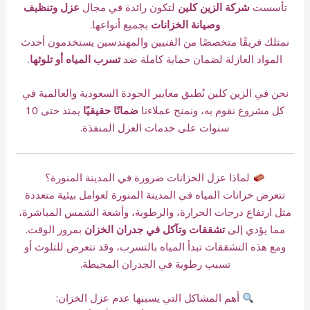
تأسست
شركة الزين كلين
لتكون رائدة في مجال
عزل وتنظيف
وصيانة الخزانات
بجميع أنواعها.
نمتلك فريقًا متخصصًا من الفنيين والمهندسين يستخدمون أحدث
المواد العازلة لضمان حماية كاملة ضد
تسرب المياه أو تلوثها
.
نحن في الزين كلين نُطبق معايير الجودة السعودية والعالمية في
كل مشروع نقوم به، ونمنح عملاءنا
ضمانًا حقيقيًا
يمتد حتى 10
سنوات على خدمات العزل المنفذة.
لماذا عزل الخزانات ضرورة في المدينة المنورة؟
تتعرض خزانات المياه في المدينة المنورة لعوامل بيئية متعددة
مثل ارتفاع درجات الحرارة، والرطوبة، وأشعة الشمس المباشرة،
مما يؤدي إلى
تشققات وتآكل في جدران الخزان
بمرور الوقت.
ومع هذه التشققات تبدأ المياه بالتسرب، وقد تتعرض للتلوث أو
تسبب رطوبة في الجدران المحيطة.
أهم المشاكل التي يسببها عدم عزل الخزان: