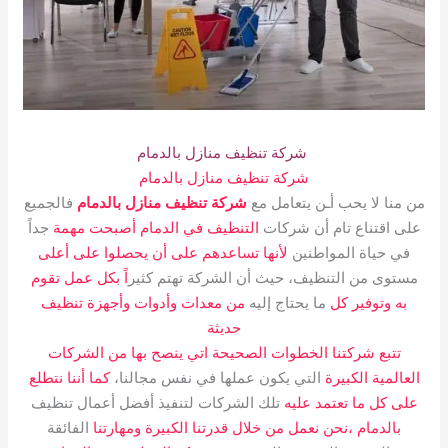
شركة تنظيف منازل بالدمام
شركة تنظيف منازل بالدمام
من منا لا يحب أـن يتعامل مع
شركة تنظيف منازل بالدمام
فالجميع
على اقتناع تام أن شركات
التنظيف في الدمام أصبحت مهمة
جداً
في حياة المواطنين
لأنها تساعدهم على أن يحصلوا على أعلى
مستوى من التنظيف، حيث أن الشركة تهتم كثير
اً بكل عمل تقوم
به وتوفير كل
ما يحتاج إليه
من معدات وأدوات وأجهزة تنظيف
حديثة
تتبع شركتنا الخطوات الصحيحة اتي ينصح بها من الشركات
العالمية الكبيرة
التي يكون عملها في نفس مجالنا،
كما أننا نتطلع
على كل ما تعتمد عليه
تلك الشركات لتنفيذ أفضل أعمال تنظيف
بالدمام ،نحن نعمل من خلال قدرتنا الكبيرة ومهارتنا
الفائقة