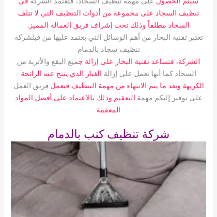
سيتم الحصول
على مهمة تنظيف السجاد، فتعتمد الشركة
في
تنظيف السجاد على مجموعة من أدوات التنظيف التي لا تتلف
السجاد مطلقاً وذلك تحت إشراف فريق العمالة المميز.
تعتبر تقنية البخار من أهم الوسائل التي يعتمد عليها من قبلشركة
تنظيف سجاد بالدمام
الشركة، فتساعد تقنية البخار على إزالة ج
ميع البقع والأتربة من
السجاد كما أنها تعمل على إزالة
الغبار الذي ينتج عنه الرائحة
الكريهة وبعد ما يتم الانتهاء من مهمة التنظيف فيعمل
فريق العمل
على توفير إليكم مهمة
التعقيم وذلك بالاعتماد على أفضل المواد
المعقمة
شركة تنظيف كنب بالدمام