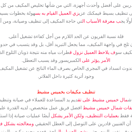
بين على أفضل وأحدث أجهزة، التي من شأنها تخليص المكيف من كل الأت
إلى تنظيف بسيط فيمكنك عزي
زي العميل القيام به بس
هولة بخطوات بسيطة،
لًا يج
ب معرفة الأسباب ال
تي حاجة المكيف إلى تنظيف وصيانة، ومن أه
قلة نسبة الفريون عن الحد اللازم من أجل كفاءة تشغيل أعلى.
ثلج في واجهة المكيف، مما يجعل التبريد أقل، بل وقد يتسبب في حدوث 
مكيف سو
ف يلاحظ العميل نزول ق
طرات مياه منه نتيجة ذوبان الثلوج ا
الأمر ,يؤثر على ا
لكمبريسور وقد يسبب التعطل.
دوث انسداد في المجرى الخاص بصرف الماء الناتج عن تشغيل المكيف.
وجود أتربة كثيرة داخل الفلاتر.
تنظيف مكيفات بخميس مشيط
ش
مال خميس مشيط على تق
ديم يد المساعدة للعملاء في صيانة وتنظي
فات شمال خميس مشيط
افضل فريق عمل متخصص، لديه القدرة على ال
ة فقط
بعمليات التنظيف، ولكن الأمر يشكل
أيضًا عمليات صيانة إذا استل
ن الفنيين قادرين على التوصل إلى العطل الحقيقي
ومعالجته بشكل ف
وفي نفس اليوم، حتى
يشعر العميل بالر
احة، فعدم وجود مكيف بالمنزل