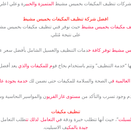
نجح شركات تنظيف المكيفات بخميس مشيط
المتميزة والخبي
رة وعلي اعلي 
افضل شركة تنظيف المكيفات بخميس مشيط
ف مكيفات بخميس مشيط
حيث نوفر فني تنظيف مكيفات بخميس مش
على نتيجة مُثلي.
س مشيط توفر كافة خ
دمات التنظيف والغسيل الشامل بأفضل سعر ع
ا “خدمة التنظيف” وتتم باستخدام بخاخ فو
م للمكيفات والذي
يعد أفضل 
العالمية ف
ي الصحة والسلامة للمكيفات حتى نضمن لك
خدمة بجودة عال
دم وجود تسرب والتأكد من
مستوى غاز الفريو
ن والمواسير النحاسية وس
تنظيف مكيفات
لسبلت
”، حيث أنها تتطلب خبرة ودقة ف
ي التعامل. لذلك تت
طلب التعامل 
جيدة بالمكي
ف الاسبليت.