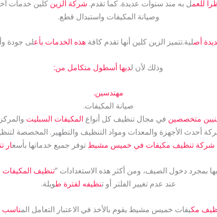
راً للعم
ل به منذ سنوات عديدة. كما تقدم.
شركة الزين
كلين خدمات أخر
وصيانة المكيفات واستبدال قطع.
يدة أص
لية.تتميز الزين كلين أنها تقدم كافة
هذه الخدمات بأع
لى جودة وأ
وذلك لأن ل
ديها أسطول متكامل من:
مهندسين.
صيانة المكيفات.
نيين متخصصين
في مجال تنظيف كل أنواع
المكيفات السبليت
والمركز
ركة أحدث الأجهزة والمعدات ومواد التنظيف والتطهير. المخصصة لتنظ
شركة تنظيف مكيفات في خميس مشيط
توفر جميع خدماتها بأسع
ار ت
ها بمجرد دخول الصيف، ومن أكثر هذه الاستعدادات “
تنظيف المكيفات
عند عدم تغيير الفلتر أو ت
نظيفه لفترة ط
ويلة.
ظيف مك
يفات خميس مشيط يقوم بالأخذ في الاعتبار التعامل الم
ناسب م