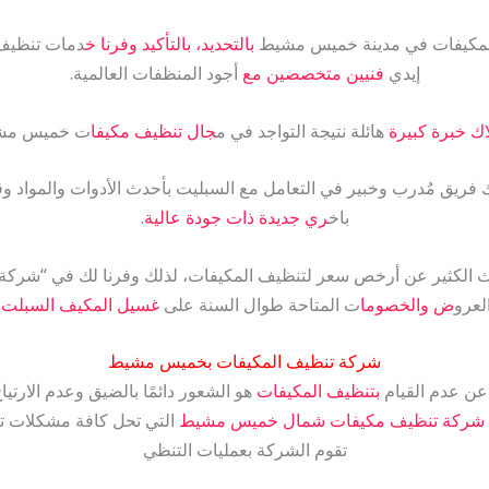
ل المكيفات في مدينة خميس مشيط
بالتحديد، بالتأكيد وفرنا خ
دمات تنظيف
إيدي
فنيين متخصصين مع
أجود المنظفات العالمية.
لاك خبرة كبيرة
هائلة نتيجة التواجد في م
جال تنظيف مكيفا
ت خميس مشيط لأك
فريق مُدرب وخبير في التعامل مع السبليت بأحدث الأدوات والمواد وقطع
باخ
ري جديدة ذات جودة عالية
.
حث الكثير عن أرخص سعر لتنظيف المكيفات، لذلك وفرنا لك في “ش
لعرو
ض والخصوما
ت المتاحة طوال السنة على
غسيل المكيف السبلت.
شركة تنظيف المكيفات بخميس مشيط
 عن عدم القيام
بتنظيف المكيفات
هو الشعور دائمًا بالضيق وعدم الارتيا
شركة تنظيف مكيفات شمال خميس مشيط
التي تحل كافة مشكلات ت
تقوم الشركة بعمليات التنظي