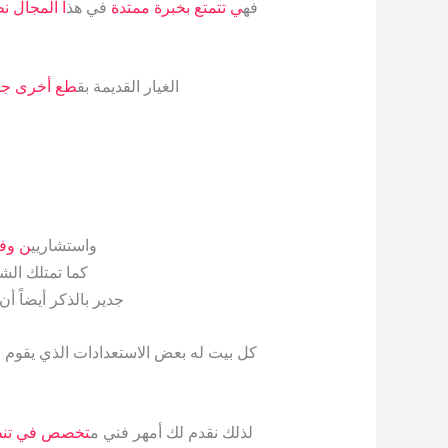
فه
ي تتمتع بخبرة ممتدة
في هذ
ا المجال نظ
الغيار القديمة بق
طع أخرى جد
واستشاريي
ن وف
كما تمتلك الش
جدير بالذكر أيضاً أن
كل بيت له بعض الاستعدادات الذي يقوم ب
لذلك نقدم لك أمهر فني م
تخصص في تن