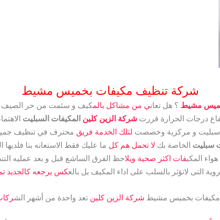
شركة تنظيف مكيفات بخميس مشيط
خميس مشيط
؟ هل تعان
ي من مشاكل بالم
كيف و سئمت من حر الصيف ل
فاع درجات الحرارة قررت
شركة الزين كلين
المكيفات السبليت
الاهتم
 سبليت و مركزية وخصصت
لتلك الخدمة فريق
محترف في تنظيف جميع ا
 سبليت
الخاصة بك
لا تحمل هم كل
ما عليك فقط الاستعانه بنا فلديها 
واء المكي
فات اكثر صحية ويلا
حظ الفرق الساشع قبل و بعد عمليه الت
روية التى لاتؤثر بالسلب على اداء المكيف بل بالع
كس يرجعه كالجديد تم
مكيفات بخميس مشيط
شركة الزين كلين
تعد واحدة من أشهر الش
ركات