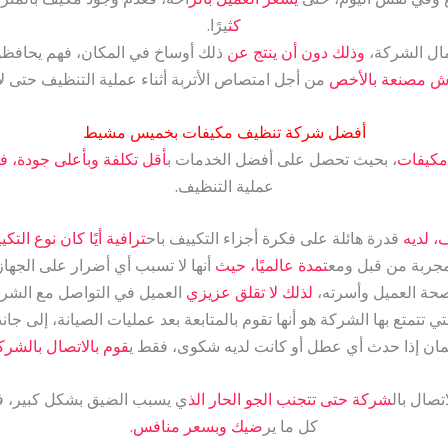
كث
يرًا.
ال الشركة،
وذلك دون أن ينتج عن
ذلك أوساخ في المكان، فهم يحافظون
اش مصنعة بالأخص
من أجل امتصاص الأتربة أثناء عملية التنظيف حتى لا
أفضل شركة تنظيف مكيفات بخميس مشيط
مكيفات
، بحيث تحصل على أفضل الخدمات ب
أقل تكلفة وبأعلى جودة، فلا
عملية التنظيف.
 لديه
قدرة هائلة على فكرة أجزاء التكييف باح
ترافية أيًا كان نوع التكيي
جربة من قبل ومع
تمدة عالميًا، حيث
أنها لا تسبب أي أضرار على الجهاز
صحة العميل وأسرته،
لذلك لا تقلق عزيزي
العميل في التواصل مع الشركة
تي تتمتع بها الشركة هو أنها تقوم بالمتابعة بعد عمليات الصيانة، إلى ج
ان إذا حدث أي عطل أو كانت لديه شكوى، فقط ي
قوم بالاتصال بالشرك
تصال بال
شركة حتى تتجنب الجو الحار الذ
ي يسبب الضيق بشكل كبير،
كل ما ير
ضيك وبسعر منافس.