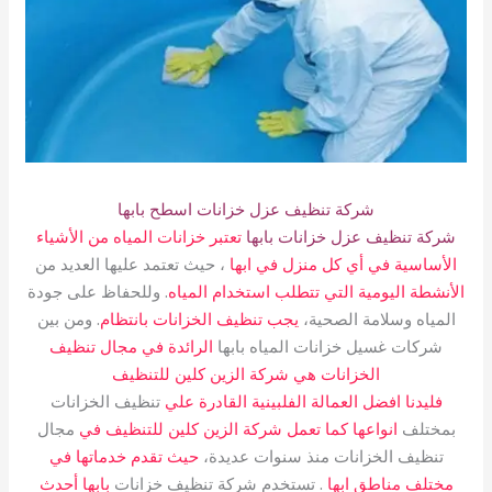
شركة تنظيف عزل خزانات اسطح بابها
شركة تنظيف عزل خزانات بابها
تعتبر خزانات المياه من الأشياء
الأساسية في أي كل منزل في ابها
، حيث تعتمد عليها العديد من
الأنشطة اليومية التي تتطلب استخدام المياه
. وللحفاظ على جودة
المياه وسلامة الصحية،
يجب تنظيف الخزانات بانتظام
. ومن بين
شركات غسيل خزانات المياه بابها
الرائدة في مجال تنظيف
الخزانات هي شركة الزين كلين للتنظيف
فليدنا افضل العمالة الفلبينية القادرة علي
تنظيف الخزانات
بمختلف
انواعها كما تعمل شركة الزين كلين للتنظيف في
مجال
تنظيف الخزانات منذ سنوات عديدة،
حيث تقدم خدماتها في
مختلف مناطق ابها
. تستخدم شركة تنظيف خزانات
بابها أحدث