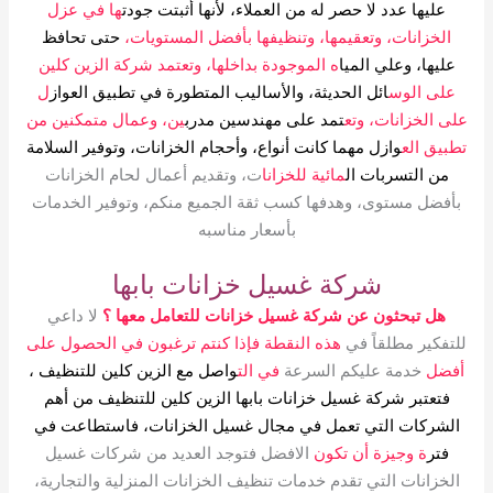
عليها عدد لا حصر له من العملاء، لأنها أثبتت جودت
ها في عزل
الخزانات، وتعقيمها، وتنظيفها بأفضل المستويات،
حتى تحافظ
عليها، وعلي الميا
ه الموجودة بداخلها، وتعتمد شركة الزين كلين
على الوس
ائل الحديثة، والأساليب المتطورة في تطبيق العواز
ل
على الخزانات، وتع
تمد على مهندسين مدرب
ين، وعمال متمكنين من
تطبيق الع
وازل مهما كانت أنواع، وأحجام الخزانات، وتوفير السلامة
من التسربات ال
مائية للخزانا
ت، وتقديم أعمال لحام الخزانات
بأفضل مستوى، وهدفها كسب ثقة الجميع منكم، وتوفير الخدمات
بأسعار مناسبه
شركة غسيل خزانات بابها
هل تبحثون عن شركة غسيل خزانات للتعامل معها ؟
لا داعي
للتفكير مطلقاً في
هذه النقطة فإذا كنتم ترغبون في الحصول على
أفضل
خدمة عليكم السرعة
في الت
واصل مع الزين كلين للتنظيف ،
فتعتبر شركة غسيل خزانات بابها
الزين كلين للتنظيف من أهم
الشركات التي تعمل في مجال غسيل الخزانات، فاستطاعت في
فتر
ة وجيزة أن تكون
الافضل فتوجد العديد من شركات غسيل
الخزانات التي تقدم خدمات تنظيف الخزانات المنزلية والتجارية،