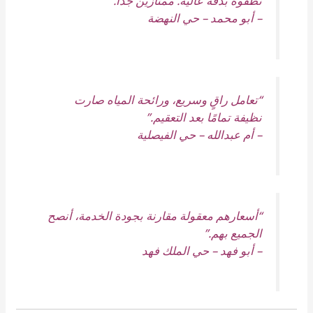
نظفوه بدقة عالية. ممتازين جدًا.”
–
أبو محمد – حي النهضة
“تعامل راقٍ وسريع، ورائحة المياه صارت
نظيفة تمامًا بعد التعقيم.”
–
أم عبدالله – حي الفيصلية
“أسعارهم معقولة مقارنة بجودة الخدمة، أنصح
الجميع بهم.”
–
أبو فهد – حي الملك فهد