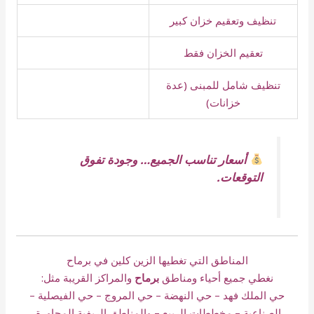
تنظيف وتعقيم خزان كبير
تعقيم الخزان فقط
تنظيف شامل للمبنى (عدة
خزانات)
أسعار تناسب الجميع… وجودة تفوق
التوقعات.
المناطق التي تغطيها الزين كلين في برماح
نغطي جميع أحياء ومناطق
برماح
والمراكز القريبة مثل:
حي الملك فهد – حي النهضة – حي المروج – حي الفيصلية –
الصناعية – مخططات الربيع – والمناطق الريفية المجاورة.