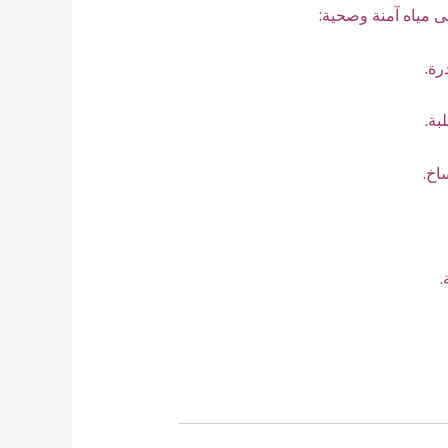
ى مياه آمنة وصحية:
رة.
بة.
اخ.
.