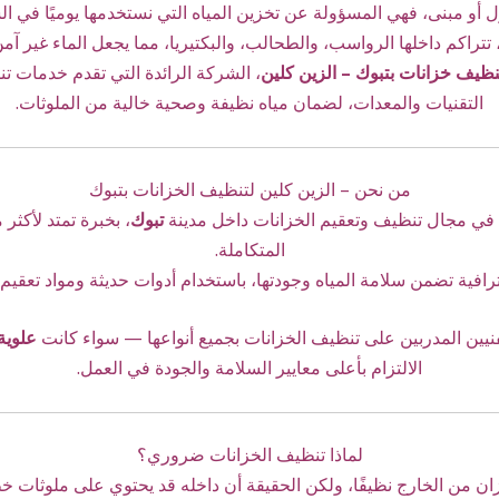
 أو مبنى، فهي المسؤولة عن تخزين المياه التي نستخدمها يوميًا في 
تتراكم داخلها الرواسب، والطحالب، والبكتيريا، مما يجعل الماء غير آمن
ظيف خزانات بتبوك – الزين كلين
،
الشركة الرائدة التي تقدم خدمات ت
التقنيات والمعدات، لضمان مياه نظيفة وصحية خالية من الملوثات.
من نحن – الزين كلين لتنظيف الخزانات بتبوك
في مجال تنظيف وتعقيم الخزانات داخل مدينة
تبوك
، بخبرة تمتد لأكثر
المتكاملة.
افي
ة تضمن سلامة المياه وجودتها، باستخدام أدوات حديثة ومواد تعقي
نيين المدربين على تنظيف الخزانات بجميع أنواعها — سواء كانت
علوية
الالتزام بأعلى معايير السلامة والجودة في العمل.
لماذا تنظيف الخزانات ضروري؟
زان من الخارج نظيفًا، ولكن الحقيقة أن داخله قد يحتوي على ملوثات خ