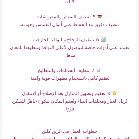
الأثاث.
5. تنظيف الستائر والمفروشات
تنظيف دقيق مع الحفاظ على ألوان القماش وجودته.
6. تنظيف الزجاج والنوافذ الخارجية
نعتمد على أدوات خاصة للوصول لأعلى النوافذ وتنظيفها بلمعان
مذهل.
7. تنظيف الحمامات والمطابخ
تعقيم كامل باستخدام مطهرات قوية وآمنة.
8. تعقيم وتطهير المنازل بعد الإصلاح أو الانتقال
نُزيل الغبار ومخلفات البناء ونُعقم المكان ليكون جاهزًا للسكن
فورًا.
خطوات العمل في الزين كلين
نلتزم في
شركة الزين كلين بالطائف
بخطة تنظيف دقيقة ومنظمة